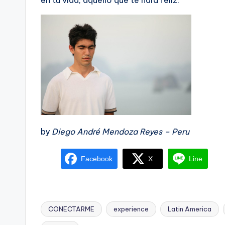
en tu vida, aquello que te hará feliz.
by
Diego André Mendoza Reyes –
Peru
Facebook
X
Line
CONECTARME
experience
Latin America