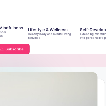
 Mindfulness
Lifestyle & Wellness
Self-Develo
s for
Healthy body and mindful living
Extending mindful
on
activities
into personal life 
Subscribe