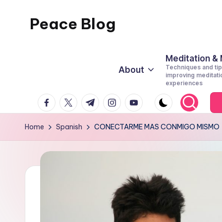
Peace Blog
Skip
to
I
content
Find
Meditation &
Techniques and tip
About
Peace
improving meditati
experiences
Like
facebook.com
twitter.com
t.me
instagram.com
youtube.com
This
Home
Spanish
CONECTARME MAS CONMIGO MISMO