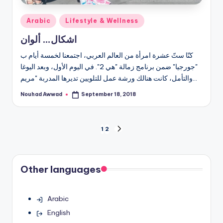
Posted
Arabic
Lifestyle & Wellness
in
اشكال… ألوان
كنّا ستّ عشرة امرأة من العالم العربي، اجتمعنا لخمسة أيام ب
"جورجيا" ضمن برنامج زمالة "هي 2". في اليوم الأول، وبعد اليوغا
والتأمل، كانت هنالك ورشة عمل للتلويين تديرها المدربة "مريم…
Nouhad Awwad
September 18, 2018
Posted
by
Posts
1
2
NEXT
PAGE
pagination
Other languages
Arabic
English