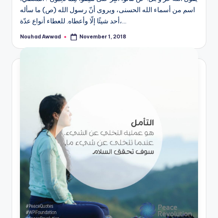
اسم من أسماء الله الحسنى، ويروى أنّ رسول الله (ص) ما سأله
أحد شيئًا إلّا وأعطاه. للعطاء أنواع عدّة،…
Nouhad Awwad
November 1, 2018
Posted
by