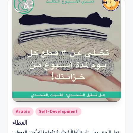
Posted
Arabic
Self-Development
in
العطاء
يقول الله عز وجل: "لَن تَنَالُوا الْبِرَّ حَتَّىٰ تُنفِقُوا مِمَّا تُحِبُّونَ". المعطي؛