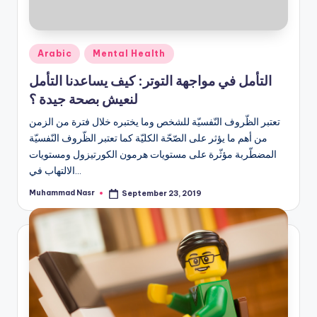
Posted
Arabic
Mental Health
in
التأمل في مواجهة التوتر: كيف يساعدنا التأمل
لنعيش بصحة جيدة ؟
تعتبر الظّروف النّفسيّة للشخص وما يختبره خلال فترة من الزمن
من أهم ما يؤثر على الصّحّة الكليّة كما تعتبر الظّروف النّفسيّة
المضطّربة مؤثّرة على مستويات هرمون الكورتيزول ومستويات
الالتهاب في…
Muhammad Nasr
September 23, 2019
Posted
by