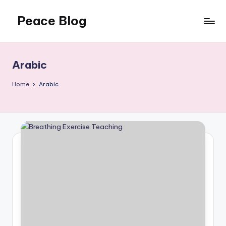
Peace Blog
Skip
to
I
content
Find
Peace
Arabic
Like
This
Home
Arabic