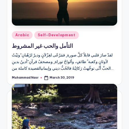
Posted
Arabic
Self-Development
in
التأمل والحب غير المشروط
لقدْ صارَ قلبي قابلاً كلَّ صورة ٍ فمَرْعًى لغِزْلاَنٍ وديرٌ لرُهْبانِ"وبَيْتٌ
لأوثانٍ وكعبة ُ طائفٍ، وألواحُ توراة ٍ ومصحفُ قرآنِ"أدينُ بدينِ
الحبِّ أنَّى توجَّهتْ رَكائِبُهُ فالحُبُّ ديني وإيمانيالقصيدة كاملة من…
Muhammad Nasr
March 30, 2019
Posted
by