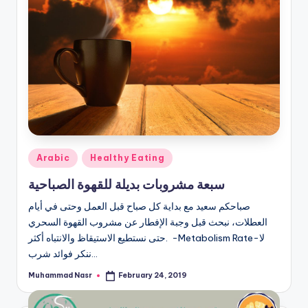
Posted
Arabic
Healthy Eating
in
سبعة مشروبات بديلة للقهوة الصباحية
صباحكم سعيد مع بداية كل صباح قبل العمل وحتى في أيام
العطلات، نبحث قبل وجبة الإفطار عن مشروب القهوة السحري
حتى نستطيع الاستيقاظ والانتباه أكثر. -Metabolism Rate-لا
ننكر فوائد شرب…
Muhammad Nasr
February 24, 2019
Posted
by