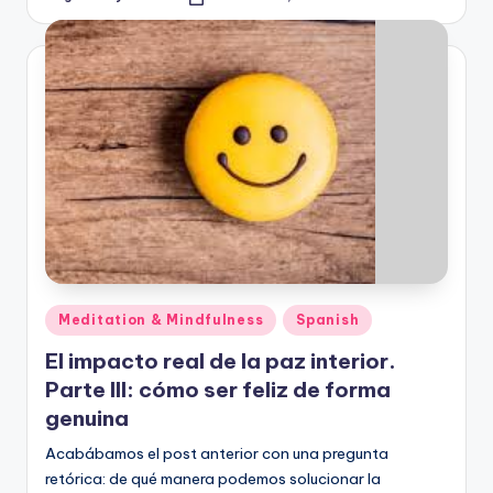
Posted
by
Posted
Meditation & Mindfulness
Spanish
in
El impacto real de la paz interior.
Parte III: cómo ser feliz de forma
genuina
Acabábamos el post anterior con una pregunta
retórica: de qué manera podemos solucionar la