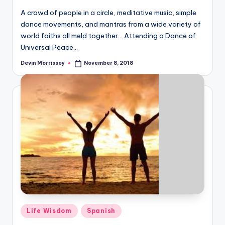
A crowd of people in a circle, meditative music, simple
dance movements, and mantras from a wide variety of
world faiths all meld together... Attending a Dance of
Universal Peace…
Devin Morrissey
November 8, 2018
Posted
by
Posted
Life Wisdom
Spanish
in