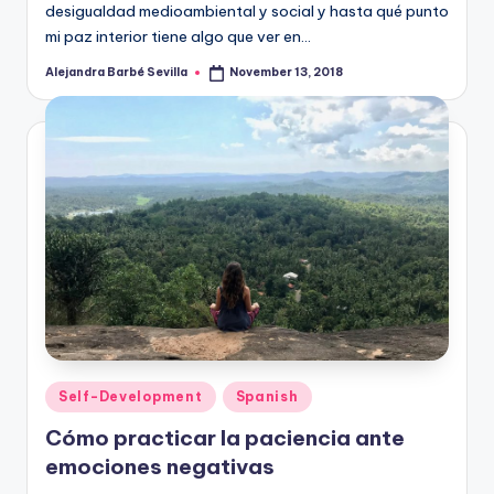
desigualdad medioambiental y social y hasta qué punto
mi paz interior tiene algo que ver en…
Alejandra Barbé Sevilla
November 13, 2018
Posted
by
Posted
Self-Development
Spanish
in
Cómo practicar la paciencia ante
emociones negativas