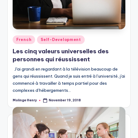
Posted
French
Self-Development
in
Les cinq valeurs universelles des
personnes qui réussissent
J'ai grandi en regardant à la télévision beaucoup de
gens qui réussissent. Quand je suis entré à l’université, j'ai
commencé à travailler à temps partiel pour des
complexes d’hébergements…
Molinge Henry
November 19, 2018
Posted
by