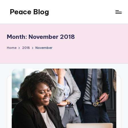
Peace Blog
Skip
to
I
content
Find
Peace
Month:
November 2018
Like
This
Home
2018
November