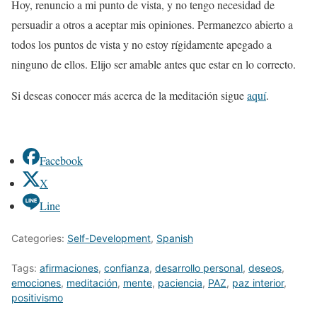
Hoy, renuncio a mi punto de vista, y no tengo necesidad de
persuadir a otros a aceptar mis opiniones. Permanezco abierto a
todos los puntos de vista y no estoy rígidamente apegado a
ninguno de ellos. Elijo ser amable antes que estar en lo correcto.
Si deseas conocer más acerca de la meditación sigue
aquí
.
Facebook
X
Line
Categories:
Self-Development
,
Spanish
Tags:
afirmaciones
,
confianza
,
desarrollo personal
,
deseos
,
emociones
,
meditación
,
mente
,
paciencia
,
PAZ
,
paz interior
,
positivismo