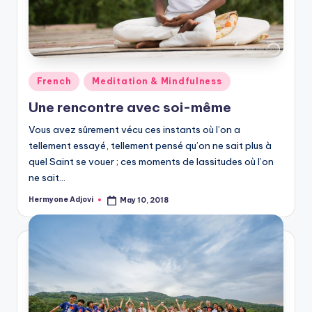
Posted
French
Meditation & Mindfulness
in
Une rencontre avec soi-même
Vous avez sûrement vécu ces instants où l’on a
tellement essayé, tellement pensé qu’on ne sait plus à
quel Saint se vouer ; ces moments de lassitudes où l’on
ne sait…
Hermyone Adjovi
May 10, 2018
Posted
by