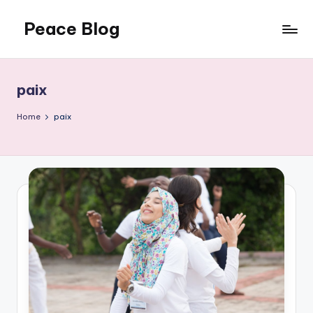
Peace Blog
Skip
to
I
content
Find
Peace
paix
Like
This
Home
paix