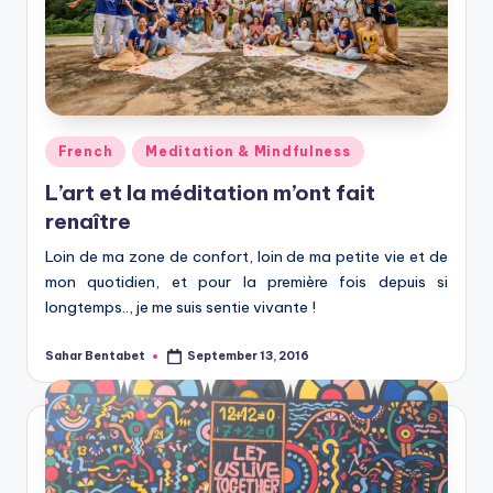
Posted
French
Meditation & Mindfulness
in
L’art et la méditation m’ont fait
renaître
Loin de ma zone de confort, loin de ma petite vie et de
mon quotidien, et pour la première fois depuis si
longtemps.., je me suis sentie vivante !
Sahar Bentabet
September 13, 2016
Posted
by