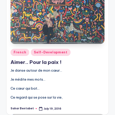
Posted
French
Self-Development
in
Aimer.. Pour la paix !
Je danse autour de mon cœur…
Je médite mes mots…
Ce cœur qui bat…
Ce regard qui se pose sur la vie,
Sahar Bentabet
July 19, 2016
Posted
by