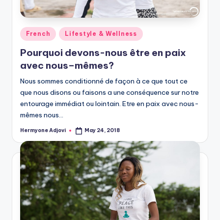
Posted
French
Lifestyle & Wellness
in
Pourquoi devons-nous être en paix
avec nous–mêmes?
Nous sommes conditionné de façon à ce que tout ce
que nous disons ou faisons a une conséquence sur notre
entourage immédiat ou lointain. Etre en paix avec nous-
mêmes nous…
Hermyone Adjovi
May 24, 2018
Posted
by