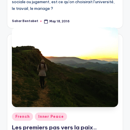
sociale ou jugement, est ce qu’on choisirait l’université,
le travail, le mariage ?
Sahar Bentabet
May 18, 2016
Posted
by
Posted
French
Inner Peace
in
Les premiers pas vers la paix..