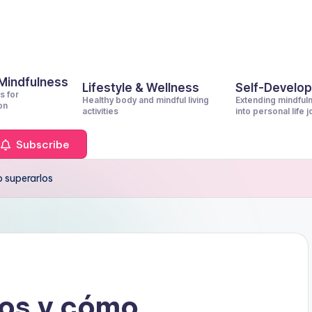
 Mindfulness
Lifestyle & Wellness
Self-Develo
s for
Healthy body and mindful living
Extending mindful
on
activities
into personal life 
Subscribe
 superarlos
ios y cómo