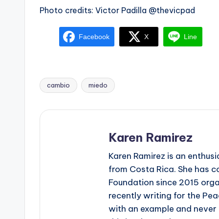
Photo credits: Victor Padilla @thevicpad
Facebook
X
Line
cambio
miedo
Tags:
Karen Ramirez
Karen Ramirez is an enthus
from Costa Rica. She has co
Foundation since 2015 orga
recently writing for the P
with an example and never 