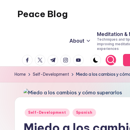
Peace Blog
Skip
to
I
content
Find
Meditation &
Techniques and tip
About
Peace
improving meditati
experiences
Like
facebook.com
twitter.com
t.me
instagram.com
youtube.com
This
Home
Self-Development
Miedo a los cambios y cómo
Posted
Self-Development
Spanish
in
Miedo a los camb