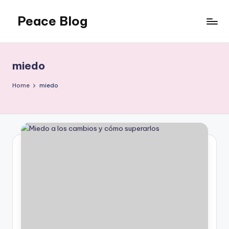
Peace Blog
Skip
to
I
content
Find
Peace
miedo
Like
This
Home
miedo