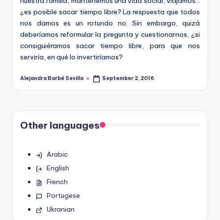
nuestra familia, mantenemos una vida social, viajamos…
¿es posible sacar tiempo libre? La respuesta que todos
nos damos es un rotundo no. Sin embargo, quizá
deberíamos reformular la pregunta y cuestionarnos, ¿si
consiguiéramos sacar tiempo libre, para que nos
serviría, en qué lo invertiríamos?
Alejandra Barbé Sevilla
September 2, 2016
Posted
by
Other languages
Arabic
English
French
Portugese
Ukranian