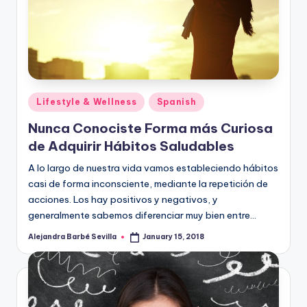
Posted
Lifestyle & Wellness
Spanish
in
Nunca Conociste Forma más Curiosa
de Adquirir Hábitos Saludables
A lo largo de nuestra vida vamos estableciendo hábitos
casi de forma inconsciente, mediante la repetición de
acciones. Los hay positivos y negativos, y
generalmente sabemos diferenciar muy bien entre…
Alejandra Barbé Sevilla
January 15, 2018
Posted
by