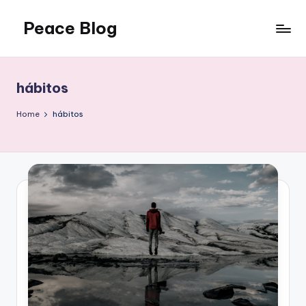
Peace Blog
Skip
to
I
content
Find
Peace
hábitos
Like
This
Home
hábitos