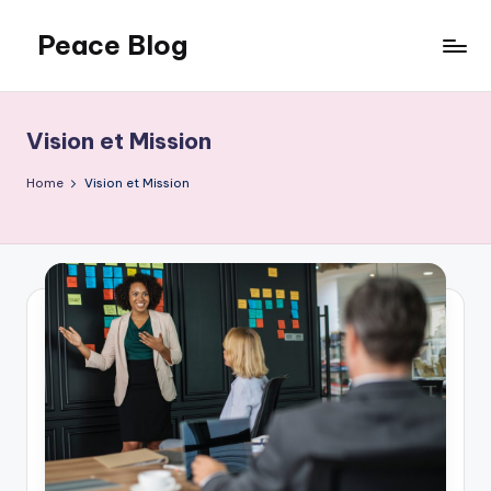
Peace Blog
Skip
to
I
content
Find
Peace
Vision et Mission
Like
This
Home
Vision et Mission