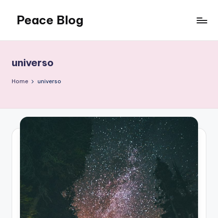
Peace Blog
Skip
to
I
content
Find
Peace
universo
Like
This
Home
universo