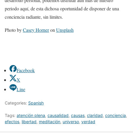
desarrollo personal, podemos disfrutar aún más de nuestro
periodo aquí, de esta dichosa oportunidad de disponer de una
conciencia radiante, sin límites.
Photo by
Casey Horner
on
Unsplash
Facebook
X
Line
Categories:
Spanish
Tags:
atención plena
,
causalidad
,
causas
,
claridad
,
conciencia
,
efectos
,
libertad
,
meditación
,
universo
,
verdad