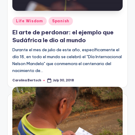
Posted
Life Wisdom
Spanish
in
El arte de perdonar: el ejemplo que
Sudáfrica le dio al mundo
Durante el mes de julio de este año, específicamente el
día 18, en todo el mundo se celebró el "Día Internacional
Nelson Mandela" que conmemora el centenario del
nacimiento de…
Carolina Bertsch
July 30, 2018
Posted
by