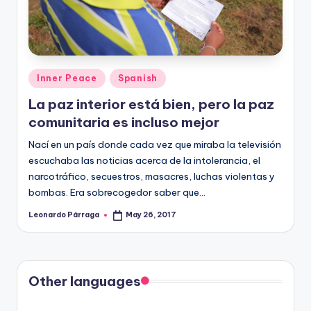
Posted
Inner Peace
Spanish
in
La paz interior está bien, pero la paz
comunitaria es incluso mejor
Nací en un país donde cada vez que miraba la televisión
escuchaba las noticias acerca de la intolerancia, el
narcotráfico, secuestros, masacres, luchas violentas y
bombas. Era sobrecogedor saber que…
Leonardo Párraga
May 26, 2017
Posted
by
Other languages