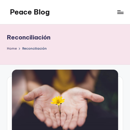
Peace Blog
Skip
to
I
content
Find
Peace
Reconciliación
Like
This
Home
Reconciliación