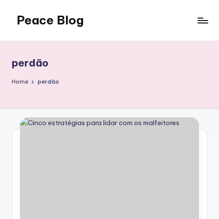
Peace Blog
Skip
to
I
content
Find
Peace
perdão
Like
This
Home
perdão