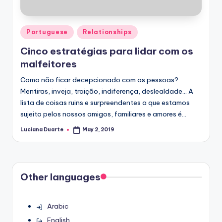
Posted
Portuguese
Relationships
in
Cinco estratégias para lidar com os
malfeitores
Como não ficar decepcionado com as pessoas?
Mentiras, inveja, traição, indiferença, deslealdade… A
lista de coisas ruins e surpreendentes a que estamos
sujeito pelos nossos amigos, familiares e amores é…
Luciana Duarte
May 2, 2019
Posted
by
Other languages
Arabic
English