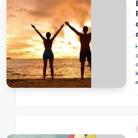
P
b
i