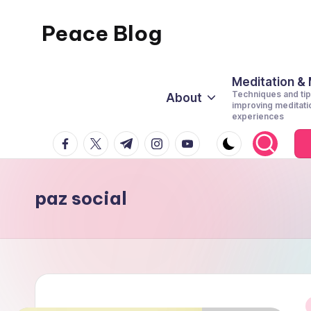
Peace Blog
Skip
to
I
content
Find
Meditation &
Techniques and tip
About
Peace
improving meditati
experiences
Like
facebook.com
twitter.com
t.me
instagram.com
youtube.com
This
paz social