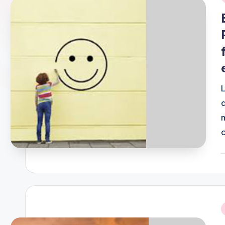
i
P
b
i