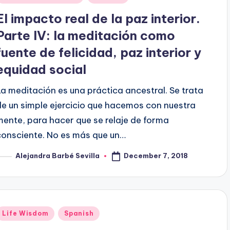
n
El impacto real de la paz interior.
Parte IV: la meditación como
fuente de felicidad, paz interior y
equidad social
La meditación es una práctica ancestral. Se trata
de un simple ejercicio que hacemos con nuestra
mente, para hacer que se relaje de forma
consciente. No es más que un…
December 7, 2018
Alejandra Barbé Sevilla
osted
y
Posted
Life Wisdom
Spanish
n