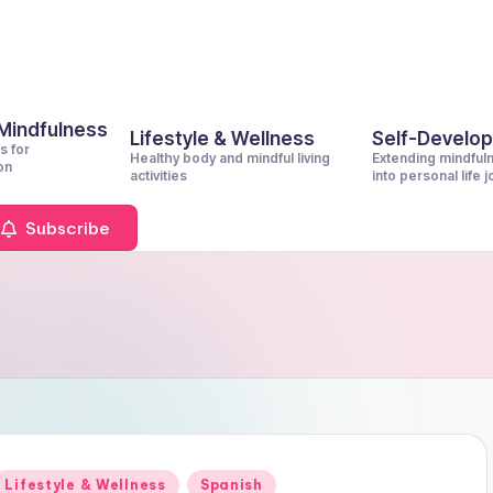
 Mindfulness
Lifestyle & Wellness
Self-Develo
s for
Healthy body and mindful living
Extending mindful
on
activities
into personal life 
Subscribe
Posted
Lifestyle & Wellness
Spanish