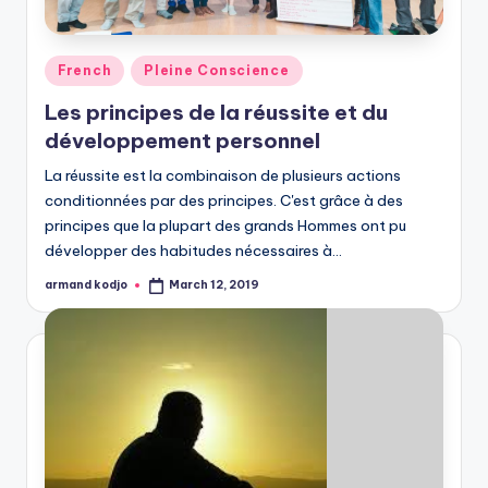
Posted
French
Pleine Conscience
in
Les principes de la réussite et du
développement personnel
La réussite est la combinaison de plusieurs actions
conditionnées par des principes. C'est grâce à des
principes que la plupart des grands Hommes ont pu
développer des habitudes nécessaires à…
armand kodjo
March 12, 2019
Posted
by