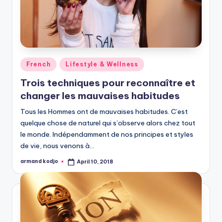
Posted
French
Lifestyle & Wellness
in
Trois techniques pour reconnaître et
changer les mauvaises habitudes
Tous les Hommes ont de mauvaises habitudes. C’est
quelque chose de naturel qui s’observe alors chez tout
le monde. Indépendamment de nos principes et styles
de vie, nous venons à…
armand kodjo
April 10, 2018
Posted
by