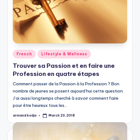
Posted
French
Lifestyle & Wellness
in
Trouver sa Passion et en faire une
Profession en quatre étapes
Comment passer de la Passion à la Profession ? Bon
nombre de jeunes se posent aujourd’hui cette question.
J’ai aussi longtemps cherché à savoir comment faire
pour être heureux tous les…
armand kodjo
March 23, 2018
Posted
by