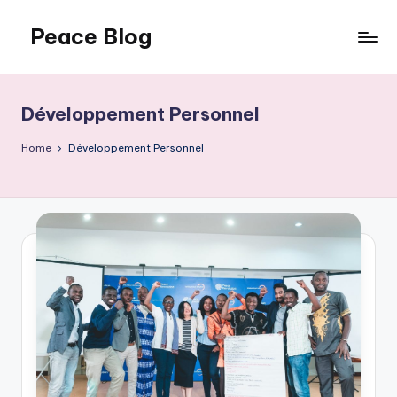
Peace Blog
Skip
to
I
content
Find
Peace
Développement Personnel
Like
This
Home
Développement Personnel