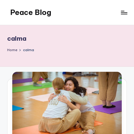
Peace Blog
Skip
to
I
content
Find
Peace
calma
Like
This
Home
calma