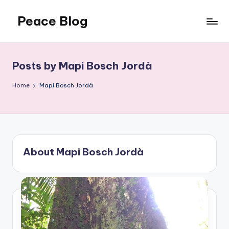
Peace Blog
Skip
to
I
content
Find
Peace
Posts by Mapi Bosch Jordà
Like
This
Home
Mapi Bosch Jordà
About Mapi Bosch Jordà