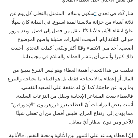
شاركْتُ في تحدي
“
سكون وسلام
”
المتمثل بالتخلي كل يوم عن
ثلاثة أشياء من خزانة ملابسنا لمدة اسبوع
.
في البداية كان سهلًا
عليّ انتقاء الأشياء لأننا كنّا ننتقل من فصل إلى فصل
.
وبعد مرور
حوالي الثلاثة أيام، أصبحت الخيارات ضئيلة وأصبح الموضوع
أصعب
. أ
خذ مني الانتقاء وقتًا أكثر ولكني أكملت التحدي
. أحببت
ذلك كثيرا وأتمنى أن ينتشر العطاء والسلام في مجتمعاتنا.
تعلمت من هذا التحدي أهمية العطاء وهو ليس التبرع بمبلغ من
المال أو إعطاء ما لا نحتاجه فقط، بل هو اقتناء ما نحتاجه والتبرع
بما يزيد عن حاجتنا
.
كما أنّ له منفعة على الصعيد النفسي،
فالعطاء يبعث المشاعر الإيجابية ويقلل من النزعات السلبية
.
أثبتت
بعض الدراسات أنّ العطاء يعزز فرزهرمون
“الإ
ندورفين
”
مما يؤدي إلى ارتفاع المزاج
.
فليس أفضل من أن تعطيَ شيئًا
للآخر ومن دون انتظار أيّ مقابل
.
إنّ العطاء يساعد على التمييز بين الأنانية ومحبة النفس
.
فالأنانية