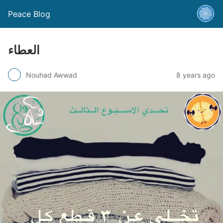
Peace Blog
العطاء
Nouhad Awwad
8 years ago