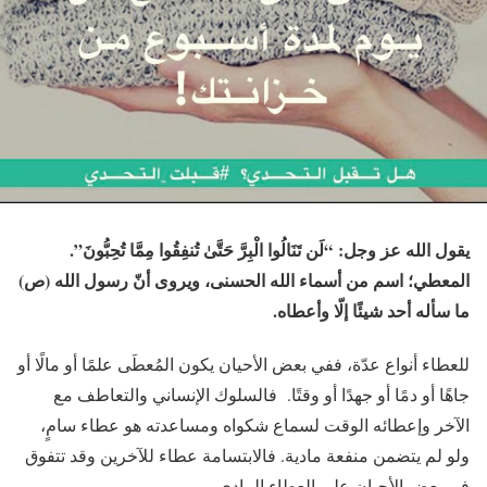
يقول الله عز وجل:
“لَن تَنَالُوا الْبِرَّ حَتَّىٰ تُنفِقُوا مِمَّا تُحِبُّونَ”
.
المعطي؛ اسم من أسماء الله الحسنى
، و
يروى أنّ رسول الله
(
ص
)
ما سأله أحد شيئًا إلّا وأعطاه
.
للعطاء أنواع عدّة، ففي بعض الأحيان يكون المُعطَى علمًا أو مالًا أو
جاهًا أو دمًا أو جهدًا أو وقتًا
.
فالسلوك الإنساني والتعاطف مع
الآخر وإعطائه الوقت لسماع شكواه ومساعدته هو عطاء سامٍ،
ولو لم يتضمن منفعة مادية
.
فالابتسامة عطاء للآخرين وقد تتفوق
في بعض الأحيان على العطاء المادي
.