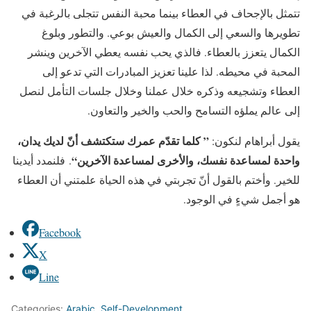
تتمثل بالإجحاف في العطاء بينما محبة النفس تتجلى بالرغبة في
تطويرها والسعي إلى الكمال والعيش بوعي
. وا
لتطور وبلوغ
الكمال يتعزز بالعطاء
.
فالذي يحب نفسه يعطي الآخرين وينشر
المحبة في محيطه
.
لذا علينا تعزيز المبادرات التي تدعو إلى
العطاء وتشجيعه وذكره خلال عملنا وخلال جلسات التأمل لنصل
إلى عالم يملؤه التسامح والحب والخير والتعاون
.
”
كلما تقدّم عمرك ستكتشف أنّ لديك يدان،
يقول أبراهام لنكون
:
واحدة لمساعدة نفسك، والأخرى لمساعدة الآخرين
“
.
فلنمدد أيدينا
للخير
.
وأختم بالقول أنّ تجربتي في هذه الحياة علمتني أن العطاء
هو أجمل شيءٍ في الوجود
.
Facebook
X
Line
Categories:
Arabic
,
Self-Development