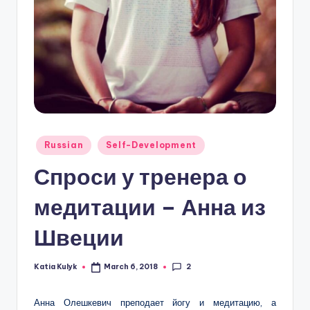
Posted
Russian
Self-Development
in
Спроси у тренера о
медитации – Анна из
Швеции
2
Katia Kulyk
March 6, 2018
Posted
by
Анна Олешкевич преподает йогу и медитацию, а