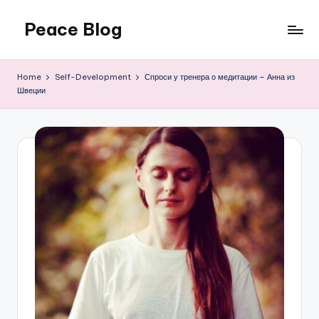
Peace Blog
Skip
to
I
content
Find
Home
Self-Development
Спроси у тренера о медитации – Анна из
Peace
Швеции
Like
This