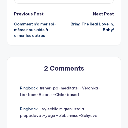
Post
Previous Post
Next Post
Comment s’aimer soi-
Bring The Real Love In,
navigation
même nous aide à
Baby!
aimer les autres
2 Comments
Pingback:
trener-po-meditatsii-Veronika-
Lis-from-Belarus-Chile-based
Pingback:
-vylechila migren i stala
prepodavat-yogu - Zebunniso-Soliyeva