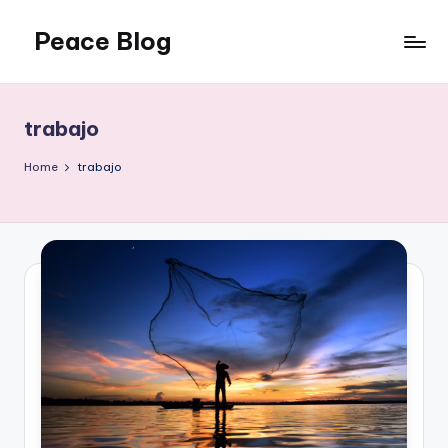
Peace Blog
Skip
to
I
content
Find
Peace
trabajo
Like
This
Home
trabajo