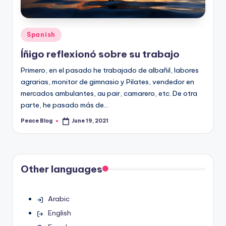
Posted
Spanish
in
Íñigo reflexionó sobre su trabajo
Primero, en el pasado he trabajado de albañil, labores
agrarias, monitor de gimnasio y Pilates, vendedor en
mercados ambulantes, au pair, camarero, etc. De otra
parte, he pasado más de…
Peace Blog
June 19, 2021
Posted
by
Other languages
Arabic
English