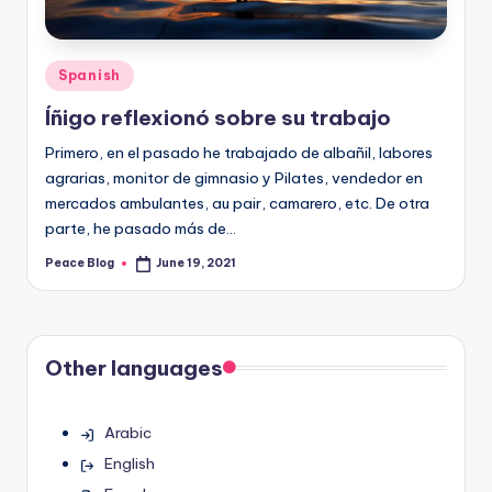
Posted
Spanish
in
Íñigo reflexionó sobre su trabajo
Primero, en el pasado he trabajado de albañil, labores
agrarias, monitor de gimnasio y Pilates, vendedor en
mercados ambulantes, au pair, camarero, etc. De otra
parte, he pasado más de…
Peace Blog
June 19, 2021
Posted
by
Other languages
Arabic
English