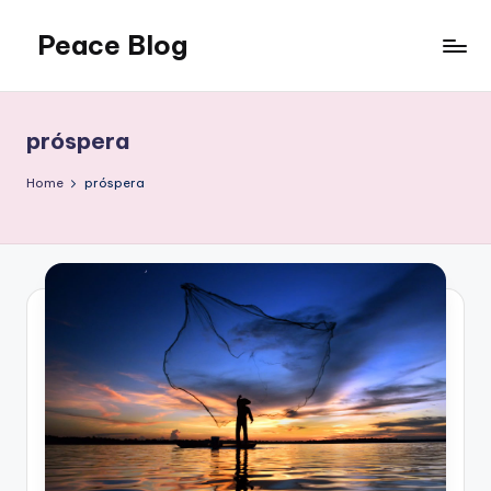
Peace Blog
Skip
to
I
content
Find
Peace
próspera
Like
This
Home
próspera