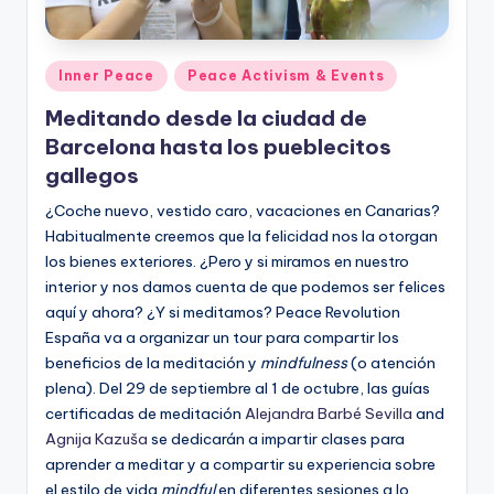
Posted
Inner Peace
Peace Activism & Events
in
Meditando desde la ciudad de
Barcelona hasta los pueblecitos
gallegos
¿Coche nuevo, vestido caro, vacaciones en Canarias?
Habitualmente creemos que la felicidad nos la otorgan
los bienes exteriores. ¿Pero y si miramos en nuestro
interior y nos damos cuenta de que podemos ser felices
aquí y ahora? ¿Y si meditamos? Peace Revolution
España va a organizar un tour para compartir los
beneficios de la meditación y
mindfulness
(o atención
plena). Del 29 de septiembre al 1 de octubre, las guías
certificadas de meditación
Alejandra Barbé Sevilla
and
Agnija Kazuša
se dedicarán a impartir clases para
aprender a meditar y a compartir su experiencia sobre
el estilo de vida
mindful
en diferentes sesiones a lo