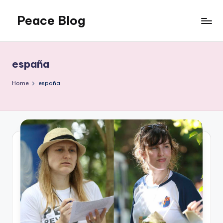
Peace Blog
Skip
to
I
content
Find
Peace
españa
Like
This
Home
españa