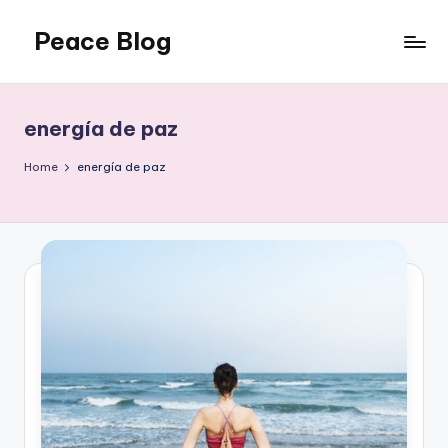
Peace Blog
Skip
to
I
content
Find
Peace
energía de paz
Like
This
Home
energía de paz