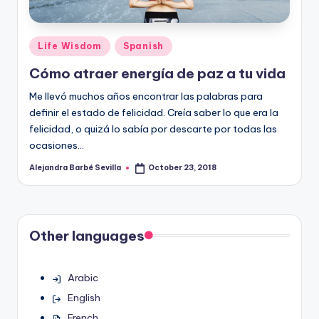
Posted
Life Wisdom
Spanish
in
Cómo atraer energía de paz a tu vida
Me llevó muchos años encontrar las palabras para
definir el estado de felicidad. Creía saber lo que era la
felicidad, o quizá lo sabía por descarte por todas las
ocasiones…
Alejandra Barbé Sevilla
October 23, 2018
Posted
by
Other languages
Arabic
English
French