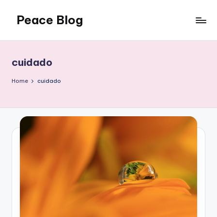
Peace Blog
Skip
to
I
content
Find
Peace
cuidado
Like
This
Home
cuidado