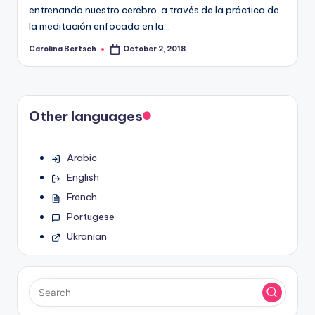
entrenando nuestro cerebro a través de la práctica de
la meditación enfocada en la…
Carolina Bertsch
October 2, 2018
Posted
by
Other languages
Arabic
English
French
Portugese
Ukranian