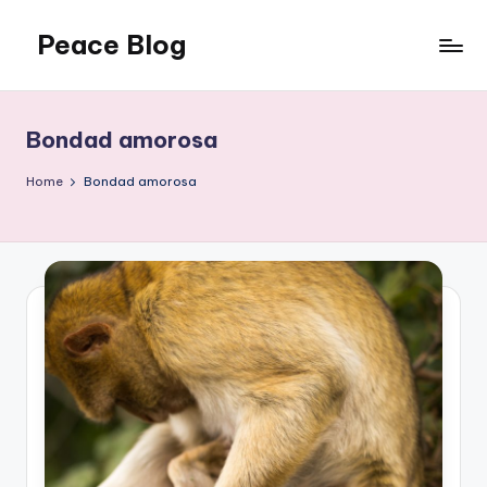
Peace Blog
Skip
to
I
content
Find
Peace
Bondad amorosa
Like
This
Home
Bondad amorosa