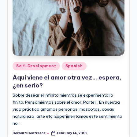
Posted
Self-Development
Spanish
in
Aquí viene el amor otra vez… espera,
¿en serio?
Sobre desear el infinito mientras se experimenta lo
finito. Pensamientos sobre el amor. Parte I. En nuestra
vida práctica amamos personas, mascotas, cosas,
naturaleza, arte etc. Experimentamos este sentimiento
no…
Barbara Contreras
February 14, 2018
Posted