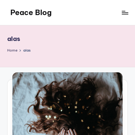
Peace Blog
Skip
to
I
content
Find
Peace
alas
Like
This
Home
alas