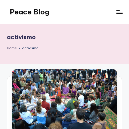
Peace Blog
Skip
to
I
content
Find
Peace
activismo
Like
This
Home
activismo