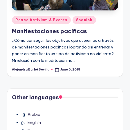
Posted
Peace Activism & Events
Spanish
in
Manifestaciones pacíficas
¿Cómo conseguir los objetivos que queremos a través
de manifestaciones pacíficas logrando así entrenar y
poner en manifiesto un tipo de activismo no violento?
Mi relación con la meditación no…
Alejandra Barbé Sevilla
June 6, 2018
Posted
by
Other languages
Arabic
English