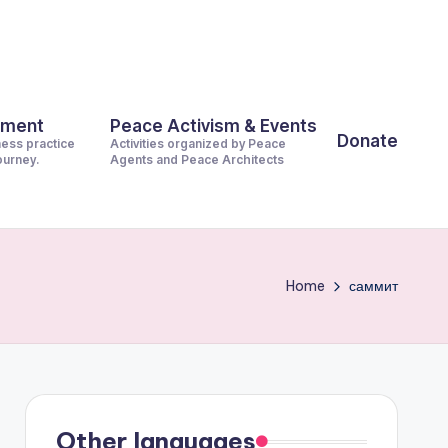
pment
Peace Activism & Events
Donate
ness practice
Activities organized by Peace
journey.
Agents and Peace Architects
Home
саммит
Other languages