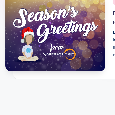
i
P
b