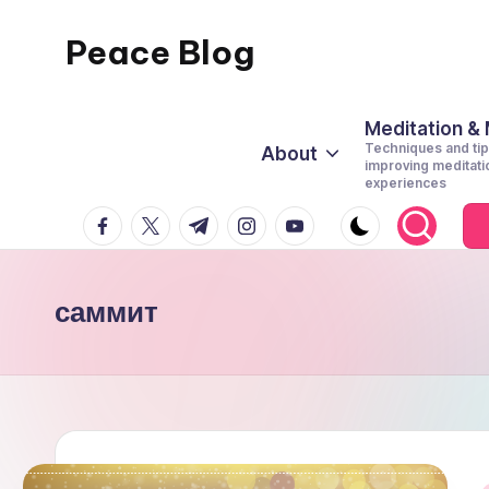
Peace Blog
Skip
to
I
content
Find
Meditation &
Techniques and tip
About
Peace
improving meditati
experiences
Like
facebook.com
twitter.com
t.me
instagram.com
youtube.com
This
саммит