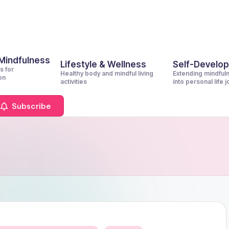
 Mindfulness
Lifestyle & Wellness
Self-Develo
s for
Healthy body and mindful living
Extending mindful
on
activities
into personal life 
Subscribe