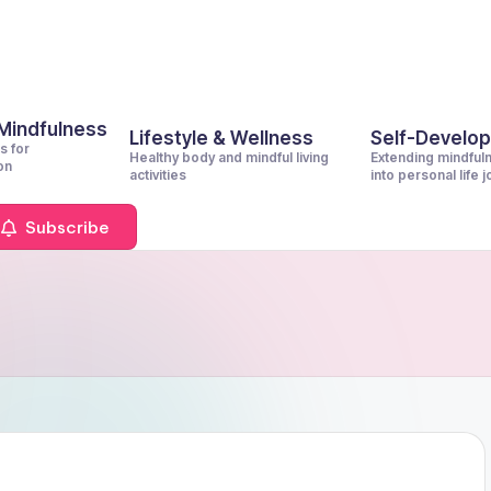
 Mindfulness
Lifestyle & Wellness
Self-Develo
s for
Healthy body and mindful living
Extending mindful
on
activities
into personal life 
Subscribe