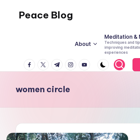
Peace Blog
Skip
to
I
content
Find
Meditation &
Techniques and tip
About
Peace
improving meditati
experiences
Like
facebook.com
twitter.com
t.me
instagram.com
youtube.com
This
women circle