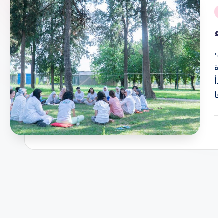
i
ب
أ
P
b