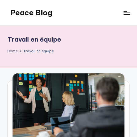
Peace Blog
Skip
to
I
content
Find
Peace
Travail en équipe
Like
This
Home
Travail en équipe