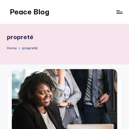
Peace Blog
Skip
to
I
content
Find
Peace
propreté
Like
This
Home
propreté