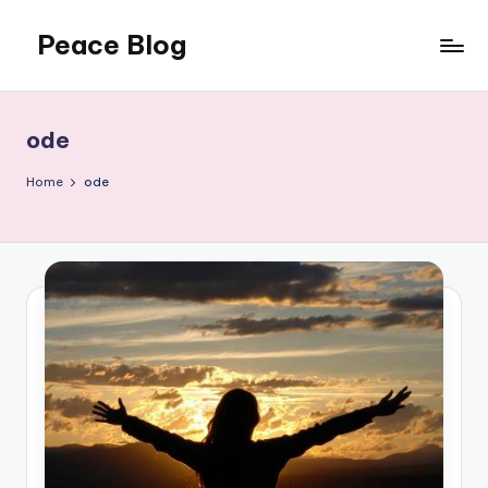
Peace Blog
Skip
to
I
content
Find
Peace
ode
Like
This
Home
ode