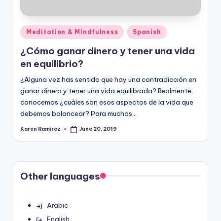
Posted
Meditation & Mindfulness
Spanish
in
¿Cómo ganar dinero y tener una vida
en equilibrio?
¿Alguna vez has sentido que hay una contradicción en
ganar dinero y tener una vida equilibrada? Realmente
conocemos ¿cuáles son esos aspectos de la vida que
debemos balancear? Para muchos…
Karen Ramirez
June 20, 2019
Posted
by
Other languages
Arabic
English