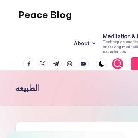
Peace Blog
Skip
to
I
content
Find
Meditation &
Techniques and tip
About
Peace
improving meditati
experiences
Like
facebook.com
twitter.com
t.me
instagram.com
youtube.com
This
الطبيعة