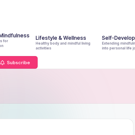
 Mindfulness
Lifestyle & Wellness
Self-Develo
s for
Healthy body and mindful living
Extending mindful
on
activities
into personal life 
Subscribe