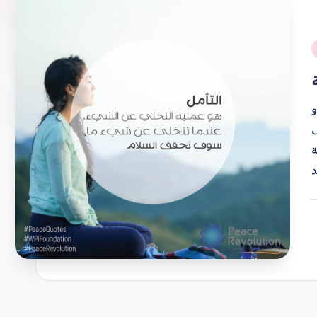
i
و
P
b