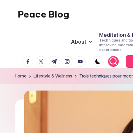
Peace Blog
Skip
to
I
content
Find
Meditation &
Techniques and tip
About
Peace
improving meditati
experiences
Like
facebook.com
twitter.com
t.me
instagram.com
youtube.com
This
Home
Lifestyle & Wellness
Trois techniques pour reco