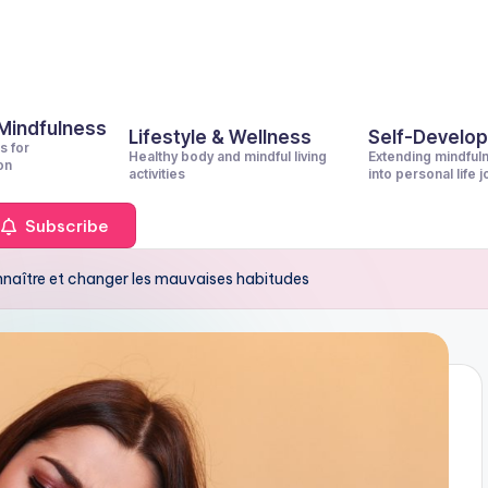
 Mindfulness
Lifestyle & Wellness
Self-Develo
s for
Healthy body and mindful living
Extending mindful
on
activities
into personal life 
Subscribe
nnaître et changer les mauvaises habitudes