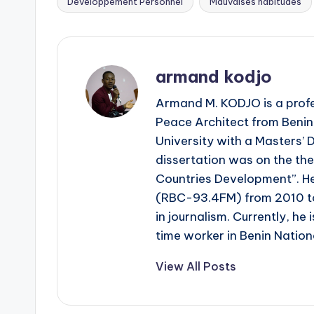
Développement Personnel
Mauvaises habitudes
Tags:
armand kodjo
Armand M. KODJO is a profes
Peace Architect from Benin
University with a Masters’ D
dissertation was on the the
Countries Development”. He 
(RBC-93.4FM) from 2010 to 
in journalism. Currently, he 
time worker in Benin Natio
View All Posts