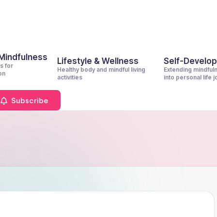
 Mindfulness
Lifestyle & Wellness
Self-Develo
s for
Healthy body and mindful living
Extending mindful
on
activities
into personal life 
Subscribe