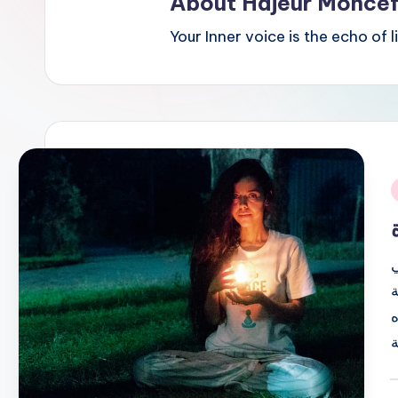
About Hajeur Monce
Your Inner voice is the echo of li
i
ي
P
b