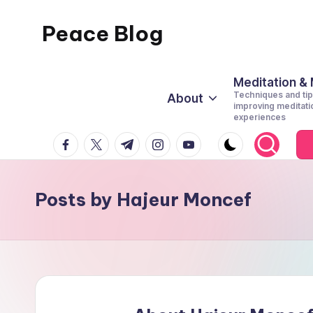
Peace Blog
Skip
to
I
content
Find
Meditation &
Techniques and tip
About
Peace
improving meditati
experiences
Like
facebook.com
twitter.com
t.me
instagram.com
youtube.com
This
Posts by Hajeur Moncef