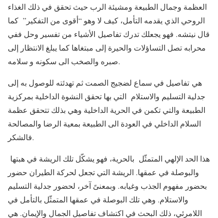
العظمة وجمال الطبيعة ومشيئة الرب حيث تحقق في ذلك الغذاء
الروحي الذي يقدمه التأمل، كيف لا وهو “أقوى من التفكير” كما
قال نيتشه. فهو يجعلك تدرك تفاصيل الأشياء من تفسير وحل ففي
محرابه تصل التساؤلات والحيرة إلى مبتغاها كما يبلغ الانتظار إلى
صبره والصخب الى سكونه و سلامه.
هي تفاصيل في سماع لضجيج الصمت ثم تهدئته للوصول به إلى
جدلية التسليم والاستلام التي بها تحقق النشوة الداخلية بمركزية
الطبيعة والتي تكمن في الحرية الداخلية وهي بذلك تتحقق عظمة
السلام الداخلي في العودة الى الطبيعة بمعية الرضا والمصالحة
فالشكر.
هذا الحد الإلهي المتمثّل بالحرية، فهو يشكّل تلك الريشة في هبتها
والبوصلة في عمقها. الريشة التي تجعل لحركة الطيران حضور
بحضور مفهوم الجذب وغيابه. وبمعنىً آخر، لحضور جدلية التسليم
والاستلام. وهي تلك البوصلة في عمقها المتمثّل بالتأمل في
اللامرئي، ذلك البحث في اكتشاف تفاصيل الجمال والإيمان. هي