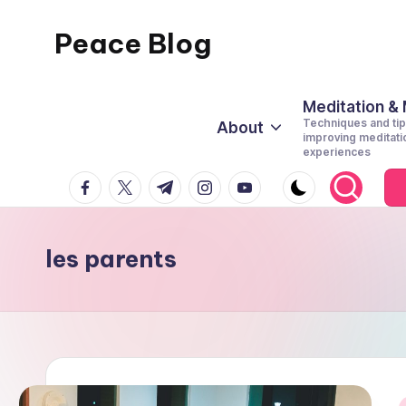
Peace Blog
Skip
to
I
content
Find
Meditation &
Techniques and tip
About
Peace
improving meditati
experiences
Like
facebook.com
twitter.com
t.me
instagram.com
youtube.com
This
les parents