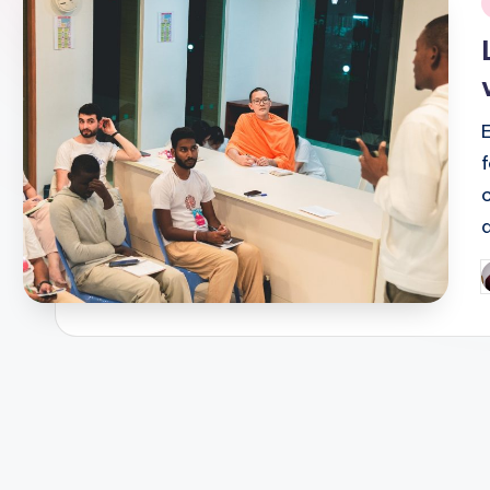
i
P
b