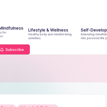
 Mindfulness
Lifestyle & Wellness
Self-Develo
s for
Healthy body and mindful living
Extending mindful
on
activities
into personal life 
Subscribe
Posted