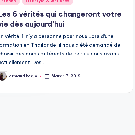
French
Lifestyle & Wellness
n
Les 6 vérités qui changeront votre
vie dès aujourd’hui
En vérité, il n’y a personne pour nous Lors d’une
formation en Thaïlande, il nous a été demandé de
choisir des noms différents de ce que nous avons
actuellement. Des…
March 7, 2019
armand kodjo
osted
y