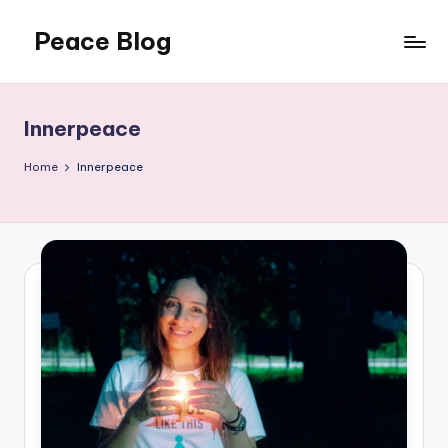
Peace Blog
Skip
to
I
content
Find
Peace
Innerpeace
Like
This
Home
Innerpeace