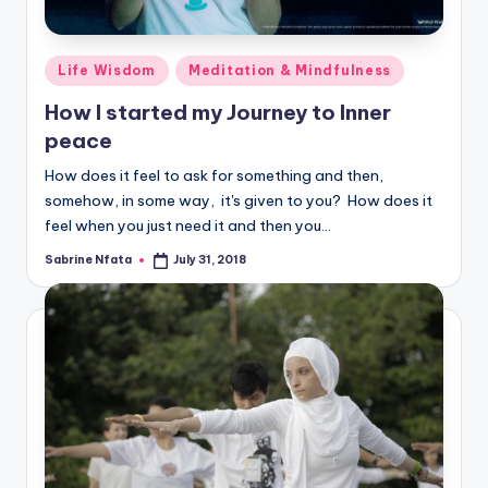
Posted
Life Wisdom
Meditation & Mindfulness
in
How I started my Journey to Inner
peace
How does it feel to ask for something and then,
somehow, in some way, it's given to you? How does it
feel when you just need it and then you…
Sabrine Nfata
July 31, 2018
Posted
by