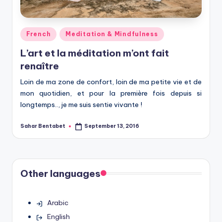
Posted
French
Meditation & Mindfulness
in
L’art et la méditation m’ont fait
renaître
Loin de ma zone de confort, loin de ma petite vie et de
mon quotidien, et pour la première fois depuis si
longtemps.., je me suis sentie vivante !
Sahar Bentabet
September 13, 2016
Posted
by
Other languages
Arabic
English