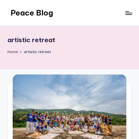
Peace Blog
Skip
to
I
content
Find
Peace
artistic retreat
Like
This
Home
artistic retreat