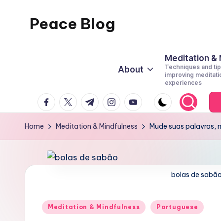
Peace Blog
Skip
to
I
content
Find
Meditation &
Techniques and tip
About
Peace
improving meditati
experiences
Like
facebook.com
twitter.com
t.me
instagram.com
youtube.com
This
Home
Meditation & Mindfulness
Mude suas palavras, 
bolas de sabã
Posted
Meditation & Mindfulness
Portuguese
in