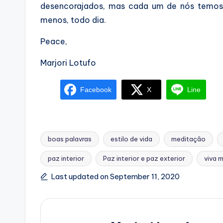
desencorajados, mas cada um de nós temos
menos, todo dia.
Peace,
Marjori Lotufo
Facebook
X
Line
boas palavras
estilo de vida
meditação
paz interior
Paz interior e paz exterior
viva 
Tags:
Last updated on September 11, 2020