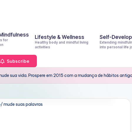
 Mindfulness
Lifestyle & Wellness
Self-Develo
s for
Healthy body and mindful living
Extending mindful
on
activities
into personal life 
Subscribe
mude sua vida. Prospere em 2015 com a mudança de hábitos antig
o/ mude suas palavras