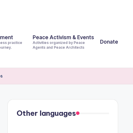
pment
Peace Activism & Events
Donate
ness practice
Activities organized by Peace
journey.
Agents and Peace Architects
os
Other languages