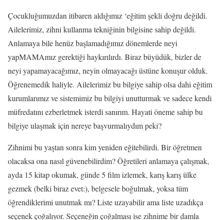
Çocukluğumuzdan itibaren aldığımız ‘eğitim şekli doğru değildi.
Ailelerimiz, zihni kullanma tekniğinin bilgisine sahip değildi.
Anlamaya bile henüz başlamadığımız dönemlerde neyi
yapMAMAmız gerektiği haykırılırdı. Biraz büyüdük, bizler de
neyi yapamayacağımız, neyin olmayacağı üstüne konuşur olduk.
Öğrenemedik haliyle. Ailelerimiz bu bilgiye sahip olsa dahi eğitim
kurumlarımız ve sistemimiz bu bilgiyi unutturmak ve sadece kendi
müfredatını ezberletmek isterdi sanırım. Hayati öneme sahip bu
bilgiye ulaşmak için nereye başvurmalıydım peki?
Zihnimi bu yaştan sonra kim yeniden eğitebilirdi. Bir öğretmen
olacaksa ona nasıl güvenebilirdim? Öğretileri anlamaya çalışmak,
ayda 15 kitap okumak, günde 5 film izlemek, karış karış ülke
gezmek (belki biraz evet:), belgesele boğulmak, yoksa tüm
öğrendiklerimi unutmak mı? Liste uzayabilir ama liste uzadıkça
seçenek çoğalıyor. Seçeneğin çoğalması ise zihnime bir damla