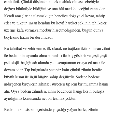
canlı türü. Çünkü düşünebilen tek mahluk olması sebebiyle
doğayı bütünüyle bildiğini ve ona hükmedebileceğini zanneder.
Kendi amaçlarına ulaşmak için bencilce doğaya el koyar, tahrip
eder ve tüketir. İnsan kendini bu keyfi hareket şeklinin tehlikeleri
üzerine kafa yormaya mecbur hissetmediğinden, bugün dünya
böylesine hazin bir durumdadır.
Bu tahribat ve zehirlenme, ilk olarak ne trajikomiktir ki insan zihni
ile bedeninin uyumlu olma sorunları ile baş gösterir ve çeşit çeşit
psikolojik başlığı adı altında yeni semptomun ortaya çıkması ile
devam eder. Tıp bulgularda yetersiz kalır çünkü zihnin henüz
büyük kısmı ile ilgili bilgiye sahip değilizdir. Sadece bedene
indirgenen bireylerin zihinsel süreçleri tıp için bir muamma halini
alır. Oysa bedeni zihinden, zihni bedenden hangi kesin buluşla
ayırdığımız konusunda net bir tezimiz yoktur.
Bedenimizin sistem içerisinde yaşadığı yoğun baskı, zihnin