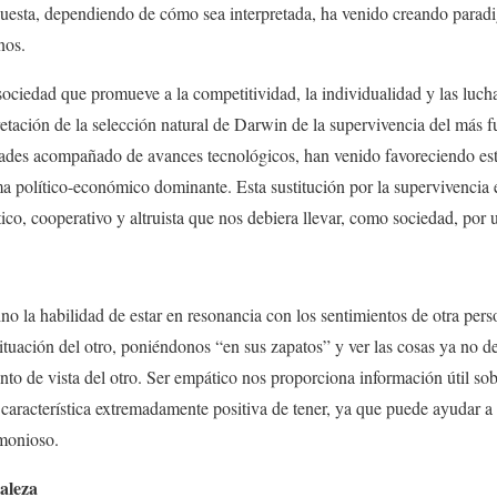
puesta, dependiendo de cómo sea interpretada, ha venido creando paradi
nos.
ociedad que promueve a la competitividad, la individualidad y las lucha
tación de la selección natural de Darwin de la supervivencia del más fue
udades acompañado de avances tecnológicos, han venido favoreciendo est
ma político-económico dominante. Esta sustitución por la supervivencia
tico, cooperativo y altruista que nos debiera llevar, como sociedad, por
ino la habilidad de estar en resonancia con los sentimientos de otra per
situación del otro, poniéndonos “en sus zapatos” y ver las cosas ya no d
unto de vista del otro. Ser empático nos proporciona información útil so
característica extremadamente positiva de tener, ya que puede ayudar a 
monioso.
aleza