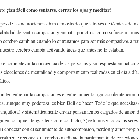
: ¡tan fácil como sentarse, cerrar los ojos y meditar!
mpos de las neurociencias han demostrado que a través de técnicas de 
habilidad de sentir compasión y empatía por otros, como si fuese un mú
ro cerebro cambian cuando lo entrenamos para ser más compasivos a trav
nuestro cerebro cambia activando áreas que antes no lo estaban.
bre cómo elevar la conciencia de las personas y su respuesta empática
 elecciones de mentalidad y comportamiento realizadas en el día a día
tico.
miten entrenar la compasión es el entrenamiento riguroso de atención p
ca, aunque muy poderosa, es bien fácil de hacer. Todo lo que necesitas
 tranquilo(a) y sistemáticamente enviar pensamientos cargados de amor, 
lguien con quien tengas tensión o conflicto; 3) extraños y todos los sere
 4) conectar con el sentimiento de autocompasión, perdón y amor propio
iteralmente reconecta tu cerebro mediante la participación de conexiones