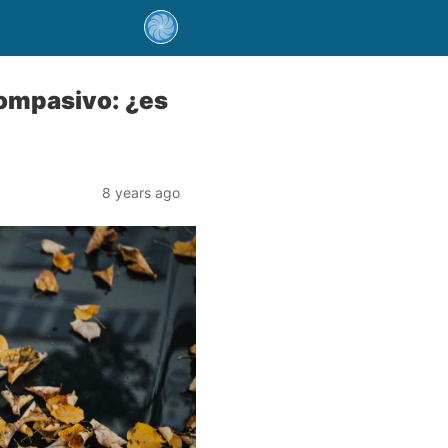
compasivo: ¿es
8 years ago