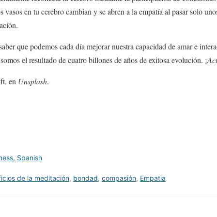
os vasos en tu cerebro cambian y se abren a la empatía al pasar solo un
ación.
 saber que podemos cada día mejorar nuestra capacidad de amar e intera
somos el resultado de cuatro billones de años de exitosa evolución. ¡
Ac
ft, en
Unsplash
.
lness
,
Spanish
icios de la meditación
,
bondad
,
compasión
,
Empatia