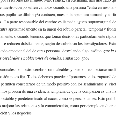
e nuestro cuerpo sufren cambios cuando una persona “entra en resonan
ras pupilas se dilatan y/o contraen, nuestra temperatura aumenta y el ri
s.
La parte responsable del cerebro es llamada “
gyrus
supramarginal de
entra aproximadamente en la unión del lóbulo parietal, temporal y front
amente, o cuando tenemos que tomar decisiones particularmente rápida
 se reducen drásticamente, según descubrieron los investigadores. Esta
stado emocional del de otras personas, desvelando algo insólito:
que la 
.
s cerebrales y poblaciones de células
Fantástico, ¿no?
euronales de nuestro cerebro son maleables y pueden reconectarse media
sión no es fija. Todos debemos practicar “ponernos en los zapatos” de 
s permiten conectarnos de un modo positivo con los sentimientos y
circ
os nos proveen de una evidencia temprana de que la compasión es una ha
o estable y predeterminado al nacer, como se pensaba antes. Esto podría
 mejorar las relaciones y la comunicación, como por ejemplo en diferen
ación y los negocios.