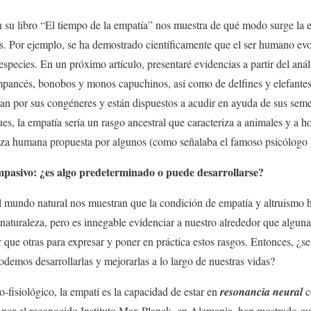
su libro “El tiempo de la empatía” nos muestra de qué modo surge la em
s. Por ejemplo, se ha demostrado científicamente que el ser humano ev
species. En un próximo artículo, presentaré evidencias a partir del anál
pancés, bonobos y monos capuchinos, así como de delfines y elefante
n por sus congéneres y están dispuestos a acudir en ayuda de sus seme
es, la empatía sería un rasgo ancestral que caracteriza a animales y a h
leza humana propuesta por algunos (como señalaba el famoso psicólog
pasivo: ¿es algo predeterminado o puede desarrollarse?
l mundo natural nos muestran que la condición de empatía y altruismo h
 naturaleza, pero es innegable evidenciar a nuestro alrededor que algu
que otras para expresar y poner en práctica estos rasgos. Entonces, ¿se
odemos desarrollarlas y mejorarlas a lo largo de nuestras vidas?
o-fisiológico, la empatí es la capacidad de estar en
resonancia neural
c
s por el reconocido Instituto Max Planck, en Alemania, han mostrado qu